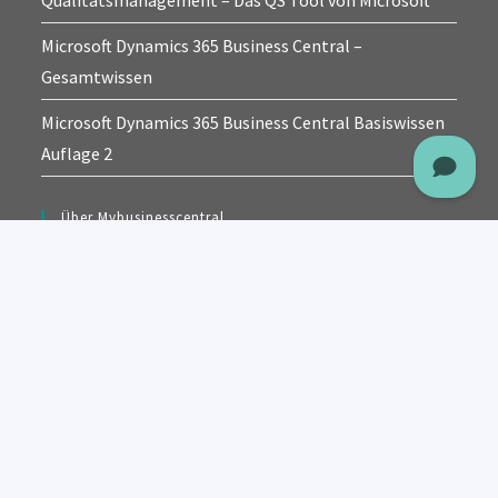
Qualitätsmanagement – Das QS Tool von Microsoft
Microsoft Dynamics 365 Business Central –
Gesamtwissen
Microsoft Dynamics 365 Business Central Basiswissen
Auflage 2
Über Mybusinesscentral
Mybusinesscentral bietet eine Übersicht der gängigen
Prozesse und Möglichkeiten, die im ERP-System
Dynamics 365 Business Central zur Anwendung
kommen können.
Die Informationen sollen eine Hilfestellung zum
Umgang mit der Software sein.