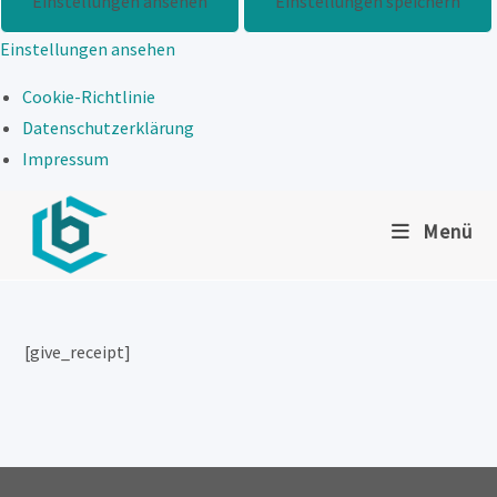
Einstellungen ansehen
Einstellungen speichern
Einstellungen ansehen
Cookie-Richtlinie
Datenschutzerklärung
Impressum
Zum
Menü
Inhalt
springen
[give_receipt]