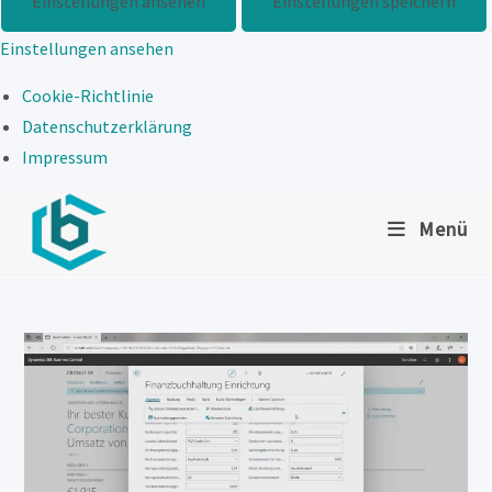
Einstellungen ansehen
Einstellungen speichern
Einstellungen ansehen
Cookie-Richtlinie
Datenschutzerklärung
Impressum
Zum
Menü
Inhalt
springen