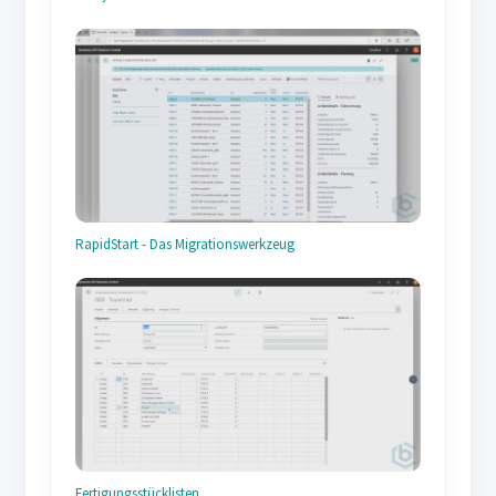
RapidStart - Das Migrationswerkzeug
Fertigungsstücklisten