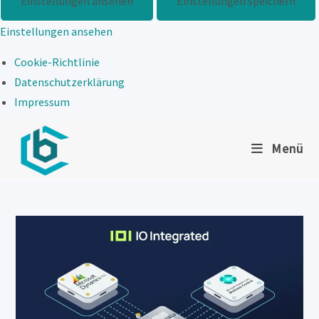
Einstellungen ansehen
Einstellungen speichern
Einstellungen ansehen
Cookie-Richtlinie
Datenschutzerklärung
Impressum
Zum
Menü
Inhalt
springen