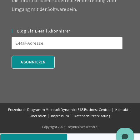
Die Informationen sollen eine Hilfestellung zum
Umgang mit der Software sein.
Blog Via E-Mail Abonnieren
E-
Mail-
Adresse
ABONNIEREN
Prozeduren Diagramm Microsoft Dynamics 365 Business Central
Kontakt
Über mich
Impressum
Datenschutzerklärung
Copyright 2026 - mybusinesscentral