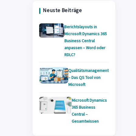
new
tab
Neuste Beiträge
tab
Berichtslayouts in
Microsoft Dynamics 365
Business Central
anpassen – Word oder
RDLC?
Qualitätsmanagement
– Das QS Tool von
Microsoft
Microsoft Dynamics
365 Business
Central –
Gesamtwissen