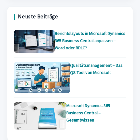
a
new
tab
new
tab
Neuste Beiträge
tab
Berichtslayouts in Microsoft Dynamics
365 Business Central anpassen –
Word oder RDLC?
Qualitätsmanagement – Das
QS Tool von Microsoft
Microsoft Dynamics 365
Business Central –
Gesamtwissen