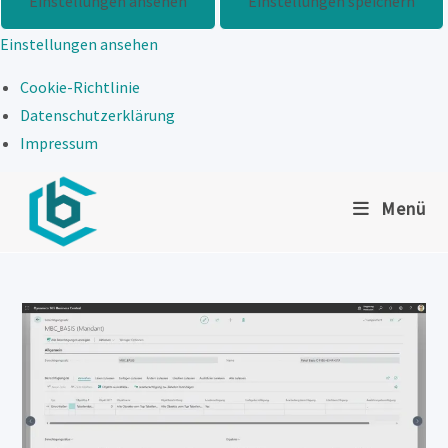
Einstellungen ansehen
Einstellungen speichern
Einstellungen ansehen
Cookie-Richtlinie
Datenschutzerklärung
Impressum
Zum
Menü
Inhalt
springen