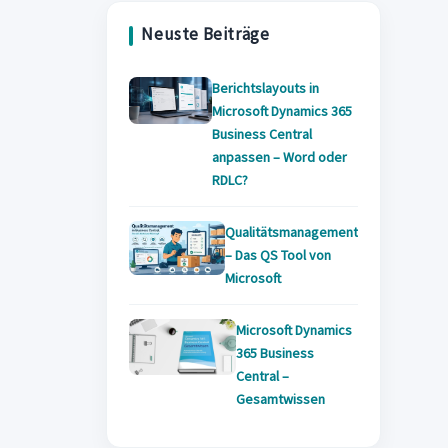
new
tab
Neuste Beiträge
tab
Berichtslayouts in
Microsoft Dynamics 365
Business Central
anpassen – Word oder
RDLC?
Qualitätsmanagement
– Das QS Tool von
Microsoft
Microsoft Dynamics
365 Business
Central –
Gesamtwissen