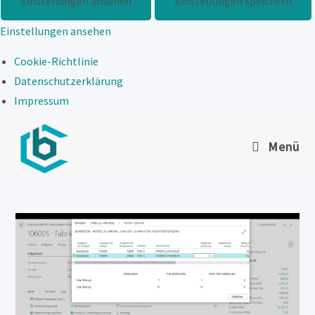
Einstellungen ansehen
Einstellungen speichern
Einstellungen ansehen
Cookie-Richtlinie
Datenschutzerklärung
Impressum
Zum
Menü
Inhalt
springen