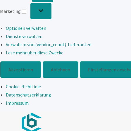
Marketing
Marketing
Optionen verwalten
Dienste verwalten
Verwalten von {vendor_count}-Lieferanten
Lese mehr über diese Zwecke
Akzeptieren
Ablehnen
Einstellungen anseh
Cookie-Richtlinie
Datenschutzerklärung
Impressum
Zum
Inhalt
springen