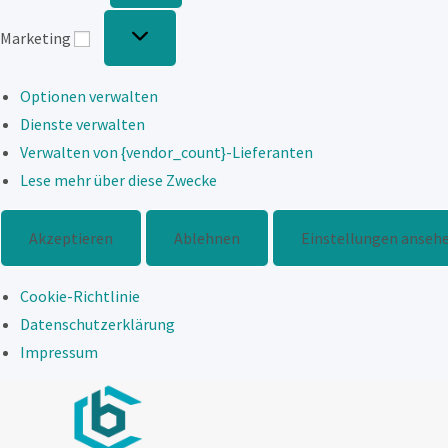
Marketing
Marketing
Optionen verwalten
Dienste verwalten
Verwalten von {vendor_count}-Lieferanten
Lese mehr über diese Zwecke
Akzeptieren
Ablehnen
Einstellungen anseh
Cookie-Richtlinie
Datenschutzerklärung
Impressum
Zum
Inhalt
springen