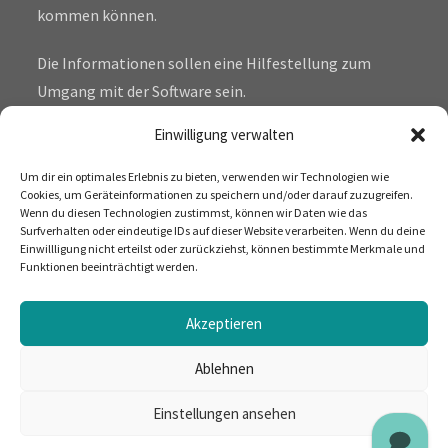
kommen können.
Die Informationen sollen eine Hilfestellung zum
Umgang mit der Software sein.
Einwilligung verwalten
Blog Via E-Mail Abonnieren
Um dir ein optimales Erlebnis zu bieten, verwenden wir Technologien wie
E-
Cookies, um Geräteinformationen zu speichern und/oder darauf zuzugreifen.
Wenn du diesen Technologien zustimmst, können wir Daten wie das
Mail-
Surfverhalten oder eindeutige IDs auf dieser Website verarbeiten. Wenn du deine
Adresse
Einwillligung nicht erteilst oder zurückziehst, können bestimmte Merkmale und
ABONNIEREN
Funktionen beeinträchtigt werden.
Akzeptieren
Ablehnen
Einstellungen ansehen
Prozeduren Diagramm Microsoft Dynamics 365 Business Central
Kontakt
Über mich
Impressum
Datenschutzerklärung