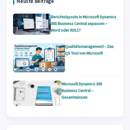
Neuste Beiträge
tab
Berichtslayouts in Microsoft Dynamics
365 Business Central anpassen –
Word oder RDLC?
Qualitätsmanagement – Das
QS Tool von Microsoft
Microsoft Dynamics 365
Business Central –
Gesamtwissen