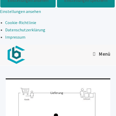
Einstellungen ansehen
Einstellungen speichern
Einstellungen ansehen
Cookie-Richtlinie
Datenschutzerklärung
Impressum
Zum
Menü
Inhalt
springen