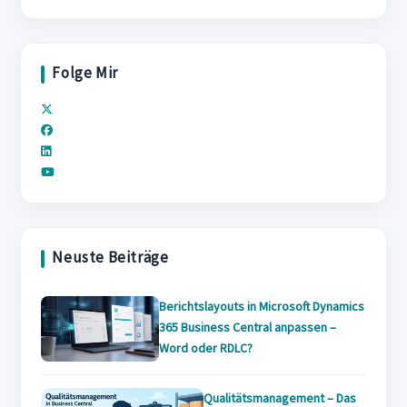
to
close
the
Folge Mir
search
panel.
Opens
Opens
in
Opens
in
a
Opens
in
a
new
in
a
new
tab
a
new
tab
new
tab
Neuste Beiträge
tab
Berichtslayouts in Microsoft Dynamics
365 Business Central anpassen –
Word oder RDLC?
Qualitätsmanagement – Das