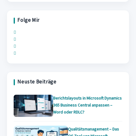
close
the
Folge Mir
search
panel.
Opens
Opens
in
Opens
in
a
Opens
in
a
new
in
a
new
tab
a
new
tab
new
tab
Neuste Beiträge
tab
Berichtslayouts in Microsoft Dynamics
365 Business Central anpassen –
Word oder RDLC?
Qualitätsmanagement – Das
QS Tool von Microsoft