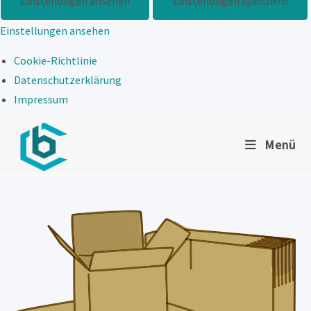
Einstellungen ansehen
Einstellungen speichern
Einstellungen ansehen
Cookie-Richtlinie
Datenschutzerklärung
Impressum
Zum
Menü
Inhalt
springen