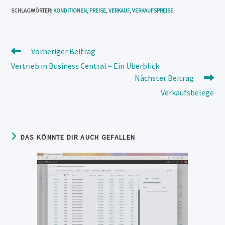
SCHLAGWÖRTER
:
KONDITIONEN
,
PREISE
,
VERKAUF
,
VERKAUFSPREISE
Weitere
Vorheriger Beitrag
Artikel
Vertrieb in Business Central – Ein Überblick
ansehen
Nächster Beitrag
Verkaufsbelege
DAS KÖNNTE DIR AUCH GEFALLEN