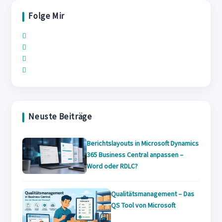
the
Folge Mir
search
panel.
Opens
Opens
in
Opens
in
a
Opens
in
a
new
in
a
new
tab
a
new
tab
new
tab
Neuste Beiträge
tab
Berichtslayouts in Microsoft Dynamics
365 Business Central anpassen –
Word oder RDLC?
Qualitätsmanagement – Das
QS Tool von Microsoft