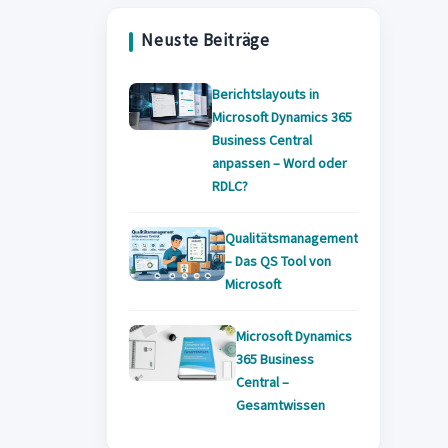
tab
new
tab
Neuste Beiträge
tab
Berichtslayouts in
Microsoft Dynamics 365
Business Central
anpassen – Word oder
RDLC?
Qualitätsmanagement
– Das QS Tool von
Microsoft
Microsoft Dynamics
365 Business
Central –
Gesamtwissen