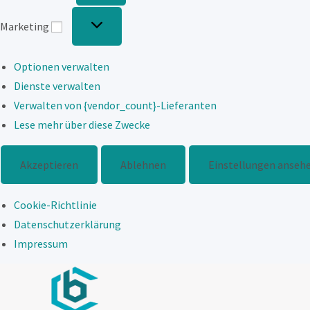
Marketing
Marketing
Optionen verwalten
Dienste verwalten
Verwalten von {vendor_count}-Lieferanten
Lese mehr über diese Zwecke
Akzeptieren
Ablehnen
Einstellungen anseh
Cookie-Richtlinie
Datenschutzerklärung
Impressum
Zum
Inhalt
springen