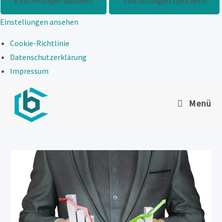
Einstellungen ansehen
Einstellungen speichern
Einstellungen ansehen
Cookie-Richtlinie
Datenschutzerklärung
Impressum
Zum
Menü
Inhalt
springen