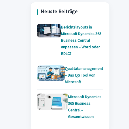
tab
new
tab
Neuste Beiträge
tab
Berichtslayouts in
Microsoft Dynamics 365
Business Central
anpassen – Word oder
RDLC?
Qualitätsmanagement
– Das QS Tool von
Microsoft
Microsoft Dynamics
365 Business
Central –
Gesamtwissen