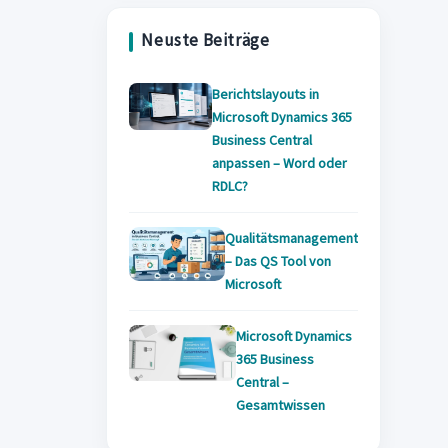
tab
new
tab
Neuste Beiträge
tab
Berichtslayouts in
Microsoft Dynamics 365
Business Central
anpassen – Word oder
RDLC?
Qualitätsmanagement
– Das QS Tool von
Microsoft
Microsoft Dynamics
365 Business
Central –
Gesamtwissen