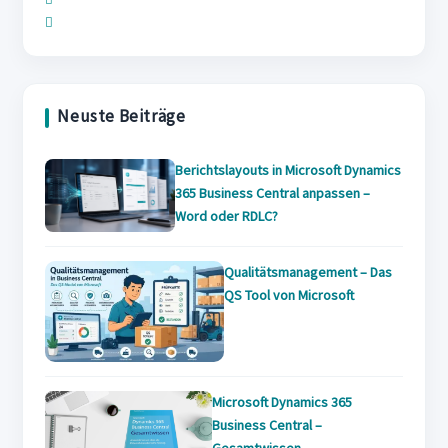
in
a
Opens
in
a
new
in
a
new
tab
a
new
tab
new
tab
Neuste Beiträge
tab
Berichtslayouts in Microsoft Dynamics
365 Business Central anpassen –
Word oder RDLC?
Qualitätsmanagement – Das
QS Tool von Microsoft
Microsoft Dynamics 365
Business Central –
Gesamtwissen