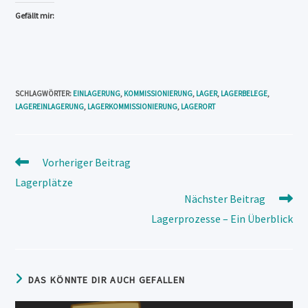
Gefällt mir:
SCHLAGWÖRTER
:
EINLAGERUNG
,
KOMMISSIONIERUNG
,
LAGER
,
LAGERBELEGE
,
LAGEREINLAGERUNG
,
LAGERKOMMISSIONIERUNG
,
LAGERORT
Weitere
Vorheriger Beitrag
Artikel
Lagerplätze
ansehen
Nächster Beitrag
Lagerprozesse – Ein Überblick
DAS KÖNNTE DIR AUCH GEFALLEN