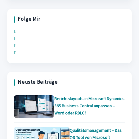
close
the
Folge Mir
search
panel.
Opens
Opens
in
Opens
in
a
Opens
in
a
new
in
a
new
tab
a
new
tab
new
tab
Neuste Beiträge
tab
Berichtslayouts in Microsoft Dynamics
365 Business Central anpassen –
Word oder RDLC?
Qualitätsmanagement – Das
QS Tool von Microsoft