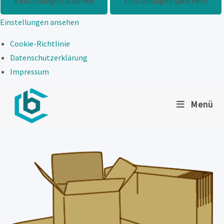
Einstellungen ansehen
Einstellungen speichern
Einstellungen ansehen
Cookie-Richtlinie
Datenschutzerklärung
Impressum
Zum
Menü
Inhalt
springen